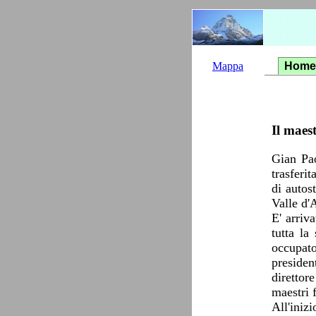
Mappa
Home
Il maes
Gian Pao
trasferi
di autos
Valle d'
E' arriv
tutta la
occupato
presiden
direttor
maestri f
All'iniz