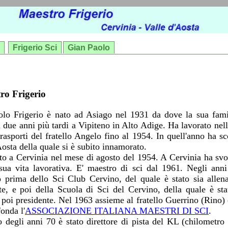
Frigerio Sci
Gian Paolo
tro Frigerio
lo Frigerio è nato ad Asiago nel 1931 da dove la sua fami
ta due anni più tardi a Vipiteno in Alto Adige. Ha lavorato nell
trasporti del fratello Angelo fino al 1954. In quell'anno ha sc
Aosta della quale si è subito innamorato.
ato a Cervinia nel mese di agosto del 1954. A Cervinia ha svo
 sua vita lavorativa. E' maestro di sci dal 1961. Negli anni
 prima dello Sci Club Cervino, del quale è stato sia allen
te, e poi della Scuola di Sci del Cervino, della quale è st
e poi presidente. Nel 1963 assieme al fratello Guerrino (Rino) e
onda l'
ASSOCIAZIONE ITALIANA MAESTRI DI SCI
.
io degli anni 70 è stato direttore di pista del KL (chilometro 