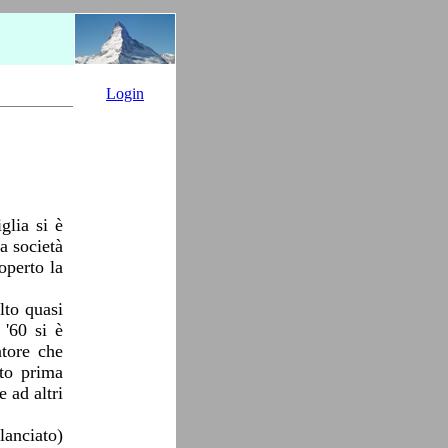
Login
glia si è
a società
operto la
lto quasi
 '60 si è
atore che
ato prima
 ad altri
lanciato)