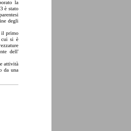
borato la
3 è stato
parentesi
ine degli
 il primo
 cui si è
rezzature
nte dell'
e attività
to da una