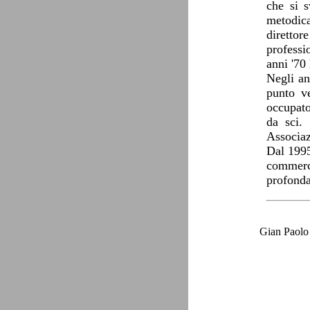
che si s
metodica
direttor
professi
anni '70
Negli an
punto ve
occupato
da sci. 
Associaz
Dal 1995 
commerci
profonda
Gian Paolo 